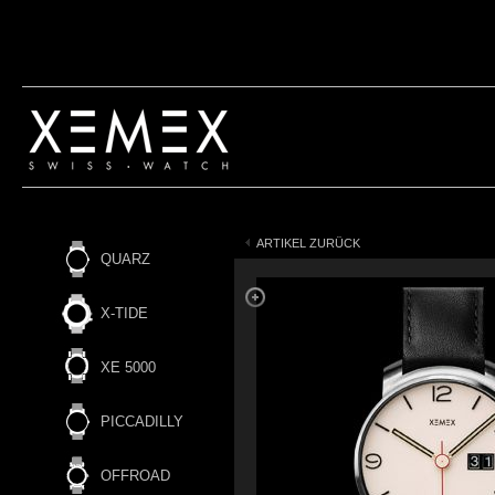
ARTIKEL ZURÜCK
QUARZ
X-TIDE
XE 5000
PICCADILLY
OFFROAD